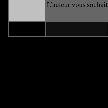
L'auteur vous souhait