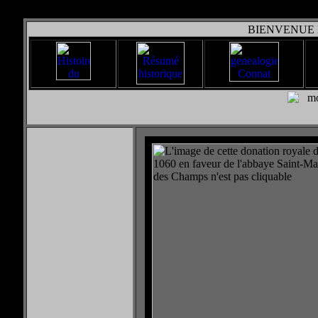
--
BIENVENUE 